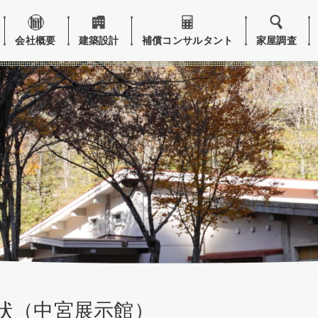
会社概要
建築設計
補償コンサルタント
家屋調査
状（中宮展示館）