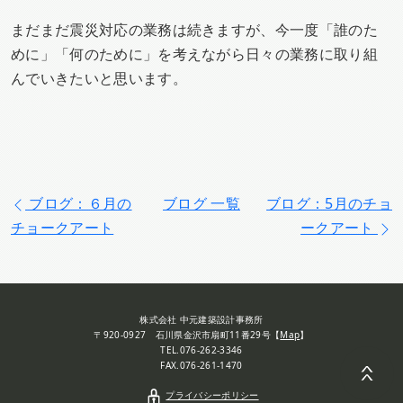
まだまだ震災対応の業務は続きますが、今一度「誰のた
めに」「何のために」を考えながら日々の業務に取り組
んでいきたいと思います。
ブログ：６月の
ブログ 一覧
ブログ：5月のチョ
チョークアート
ークアート
株式会社 中元建築設計事務所
〒920-0927 石川県金沢市扇町11番29号【
Map
】
TEL.076-262-3346
FAX.076-261-1470
プライバシーポリシー